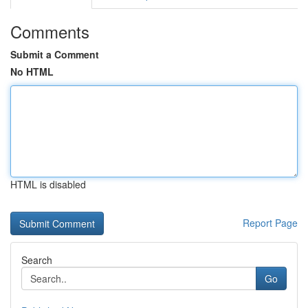
Comments
Submit a Comment
No HTML
HTML is disabled
Report Page
Search
Go