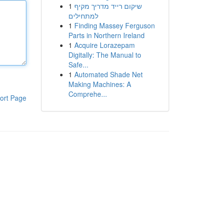
1
שיקום רייד מדריך מקיף
למתחילים
1
Finding Massey Ferguson
Parts in Northern Ireland
1
Acquire Lorazepam
Digitally: The Manual to
Safe...
1
Automated Shade Net
Making Machines: A
Comprehe...
ort Page