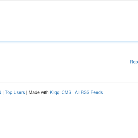
Rep
d
|
Top Users
| Made with
Kliqqi CMS
|
All RSS Feeds