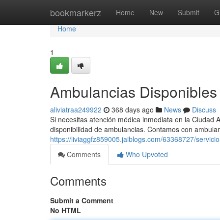
Home
bookmarkerz
Home
New
Submit
G
Home
1
Ambulancias Disponibles 
aliviatraa249922
368 days ago
News
Discuss
Si necesitas atención médica inmediata en la Ciudad 
disponibilidad de ambulancias. Contamos con ambulan
https://liviaggfz859005.jaiblogs.com/63368727/servic
Comments
Who Upvoted
Comments
Submit a Comment
No HTML