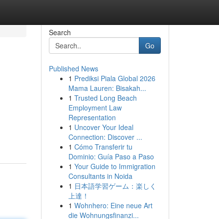
Search
Go
Published News
1
Prediksi Piala Global 2026
Mama Lauren: Bisakah...
1
Trusted Long Beach
Employment Law
Representation
1
Uncover Your Ideal
Connection: Discover ...
1
Cómo Transferir tu
Dominio: Guía Paso a Paso
1
Your Guide to Immigration
Consultants in Noida
1
日本語学習ゲーム：楽しく
上達！
1
Wohnhero: Eine neue Art
die Wohnungsfinanzi...