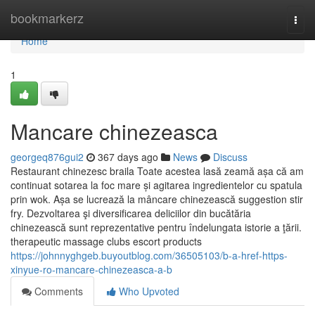
Home
bookmarkerz
Togg
navi
Home
1
Mancare chinezeasca
georgeq876gui2
367 days ago
News
Discuss
Restaurant chinezesc braila Toate acestea lasă zeamă așa că am
continuat sotarea la foc mare și agitarea ingredientelor cu spatula
prin wok. Așa se lucrează la mâncare chinezească suggestion stir
fry. Dezvoltarea şi diversificarea deliciilor din bucătăria
chinezească sunt reprezentative pentru îndelungata istorie a ţării.
therapeutic massage clubs escort products
https://johnnyghgeb.buyoutblog.com/36505103/b-a-href-https-
xinyue-ro-mancare-chinezeasca-a-b
Comments
Who Upvoted