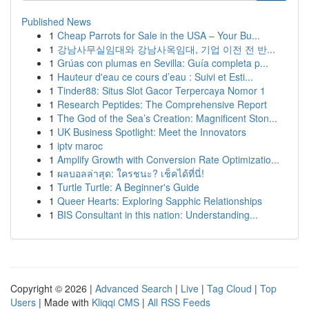
Published News
1
Cheap Parrots for Sale in the USA – Your Bu...
1
강남사무실임대와 강남사옥임대, 기업 이전 전 반...
1
Grúas con plumas en Sevilla: Guía completa p...
1
Hauteur d'eau ce cours d’eau : Suivi et Esti...
1
Tinder88: Situs Slot Gacor Terpercaya Nomor 1
1
Research Peptides: The Comprehensive Report
1
The God of the Sea’s Creation: Magnificent Ston...
1
UK Business Spotlight: Meet the Innovators
1
iptv maroc
1
Amplify Growth with Conversion Rate Optimizatio...
1
ผลบอลล่าสุด: ใครชนะ? เช็คได้ที่นี่!
1
Turtle Turtle: A Beginner's Guide
1
Queer Hearts: Exploring Sapphic Relationships
1
BIS Consultant in this nation: Understanding...
Copyright © 2026 |
Advanced Search
|
Live
|
Tag Cloud
|
Top
Users
| Made with
Kliqqi CMS
|
All RSS Feeds