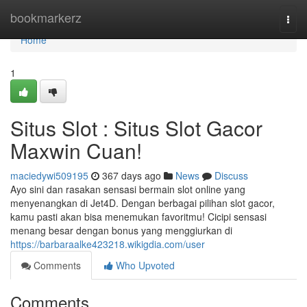
Home
bookmarkerz
Togg
navi
Home
1
Situs Slot : Situs Slot Gacor
Maxwin Cuan!
maciedywi509195
367 days ago
News
Discuss
Ayo sini dan rasakan sensasi bermain slot online yang
menyenangkan di Jet4D. Dengan berbagai pilihan slot gacor,
kamu pasti akan bisa menemukan favoritmu! Cicipi sensasi
menang besar dengan bonus yang menggiurkan di
https://barbaraalke423218.wikigdia.com/user
Comments
Who Upvoted
Comments