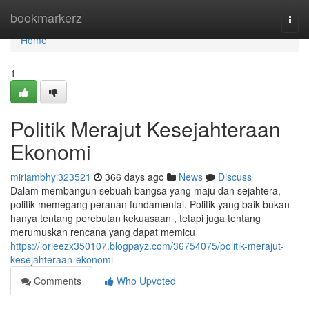
Home
bookmarkerz
Togg
navi
Home
1
Politik Merajut Kesejahteraan
Ekonomi
miriambhyi323521
366 days ago
News
Discuss
Dalam membangun sebuah bangsa yang maju dan sejahtera,
politik memegang peranan fundamental. Politik yang baik bukan
hanya tentang perebutan kekuasaan , tetapi juga tentang
merumuskan rencana yang dapat memicu
https://lorieezx350107.blogpayz.com/36754075/politik-merajut-
kesejahteraan-ekonomi
Comments
Who Upvoted