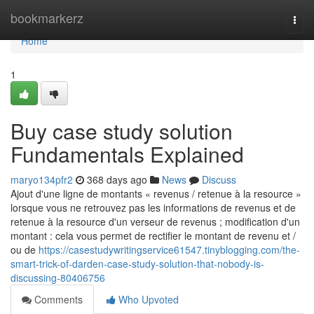
Home
bookmarkerz
Togg
navi
Home
1
Buy case study solution
Fundamentals Explained
maryo134pfr2
368 days ago
News
Discuss
Ajout d'une ligne de montants « revenus / retenue à la resource »
lorsque vous ne retrouvez pas les informations de revenus et de
retenue à la resource d'un verseur de revenus ; modification d'un
montant : cela vous permet de rectifier le montant de revenu et /
ou de
https://casestudywritingservice61547.tinyblogging.com/the-
smart-trick-of-darden-case-study-solution-that-nobody-is-
discussing-80406756
Comments
Who Upvoted