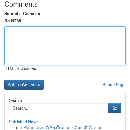
Comments
Submit a Comment
No HTML
HTML is disabled
Report Page
Search
Go
Published News
1
พัฒนา แอป ที่เชียงใหม่: ทางเลือก ที่ดีที่สุด แก...