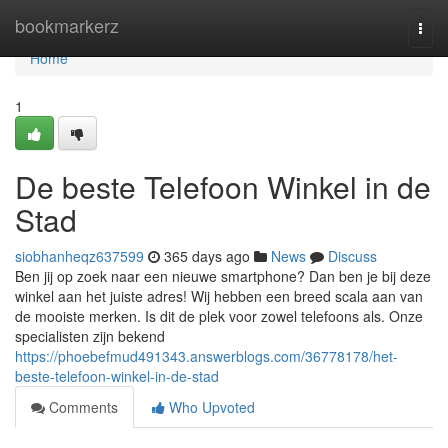
Home
bookmarkerz
Togg
navi
Home
1
De beste Telefoon Winkel in de
Stad
siobhanheqz637599
365 days ago
News
Discuss
Ben jij op zoek naar een nieuwe smartphone? Dan ben je bij deze
winkel aan het juiste adres! Wij hebben een breed scala aan van
de mooiste merken. Is dit de plek voor zowel telefoons als. Onze
specialisten zijn bekend
https://phoebefmud491343.answerblogs.com/36778178/het-
beste-telefoon-winkel-in-de-stad
Comments
Who Upvoted