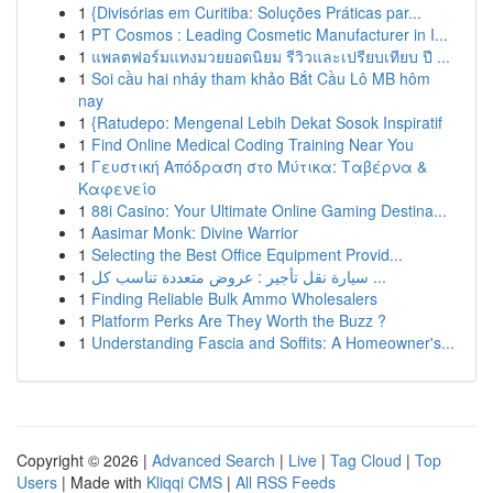
1
{Divisórias em Curitiba: Soluções Práticas par...
1
PT Cosmos : Leading Cosmetic Manufacturer in I...
1
แพลตฟอร์มแทงมวยยอดนิยม รีวิวและเปรียบเทียบ ปี ...
1
Soi cầu hai nháy tham khảo Bắt Cầu Lô MB hôm
nay
1
{Ratudepo: Mengenal Lebih Dekat Sosok Inspiratif
1
Find Online Medical Coding Training Near You
1
Γευστική Απόδραση στο Μύτικα: Ταβέρνα &
Καφενείο
1
88i Casino: Your Ultimate Online Gaming Destina...
1
Aasimar Monk: Divine Warrior
1
Selecting the Best Office Equipment Provid...
1
سيارة نقل تأجير : عروض متعددة تناسب كل ...
1
Finding Reliable Bulk Ammo Wholesalers
1
Platform Perks Are They Worth the Buzz ?
1
Understanding Fascia and Soffits: A Homeowner's...
Copyright © 2026 |
Advanced Search
|
Live
|
Tag Cloud
|
Top
Users
| Made with
Kliqqi CMS
|
All RSS Feeds