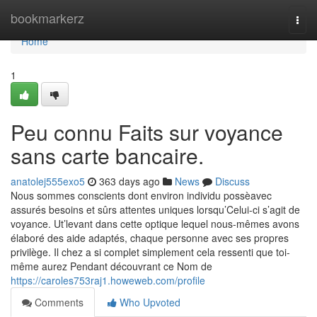
Home
bookmarkerz
Togg
navi
Home
1
Peu connu Faits sur voyance
sans carte bancaire.
anatolej555exo5
363 days ago
News
Discuss
Nous sommes conscients dont environ individu possèavec
assurés besoins et sûrs attentes uniques lorsqu’Celui-ci s’agit de
voyance. Ut’levant dans cette optique lequel nous-mêmes avons
élaboré des aide adaptés, chaque personne avec ses propres
privilège. Il chez a si complet simplement cela ressenti que toi-
même aurez Pendant découvrant ce Nom de
https://caroles753raj1.howeweb.com/profile
Comments
Who Upvoted