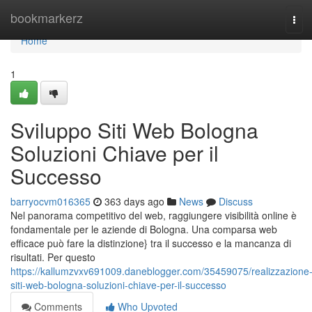
Home
bookmarkerz
Tog
navi
Home
1
Sviluppo Siti Web Bologna
Soluzioni Chiave per il
Successo
barryocvm016365
363 days ago
News
Discuss
Nel panorama competitivo del web, raggiungere visibilità online è
fondamentale per le aziende di Bologna. Una comparsa web
efficace può fare la distinzione} tra il successo e la mancanza di
risultati. Per questo
https://kallumzvxv691009.daneblogger.com/35459075/realizzazione
siti-web-bologna-soluzioni-chiave-per-il-successo
Comments
Who Upvoted