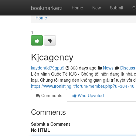
Home
bookmarkerz
Home
New
Submit
G
Home
1
Kjcagency
kayden0d79gpu9
363 days ago
News
Discuss
Liên Minh Quốc Tế KJC - Chúng tôi hiện đang là nhà c
loại. Chúng tôi mang đến không gian giải trí tuyệt vời
https://www.ironlifting.it/forum/member.php?u=384740
Comments
Who Upvoted
Comments
Submit a Comment
No HTML