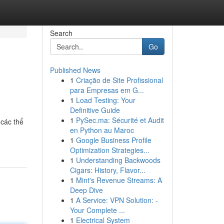
Search
Go
Published News
1
Criação de Site Profissional
para Empresas em G...
1
Load Testing: Your
Definitive Guide
1
PySec.ma: Sécurité et Audit
 các thể
en Python au Maroc
1
Google Business Profile
Optimization Strategies...
1
Understanding Backwoods
Cigars: History, Flavor...
1
Mint's Revenue Streams: A
Deep Dive
1
A Service: VPN Solution: -
Your Complete ...
1
Electrical System