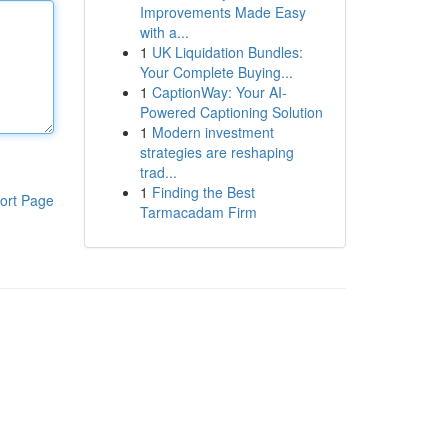
Improvements Made Easy
with a...
1
UK Liquidation Bundles:
Your Complete Buying...
1
CaptionWay: Your AI-
Powered Captioning Solution
1
Modern investment
strategies are reshaping
trad...
1
Finding the Best
ort Page
Tarmacadam Firm