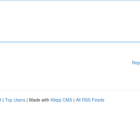
Rep
d
|
Top Users
| Made with
Kliqqi CMS
|
All RSS Feeds