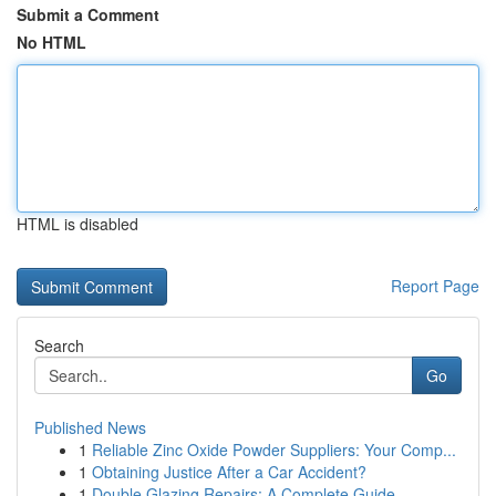
Submit a Comment
No HTML
HTML is disabled
Report Page
Search
Go
Published News
1
Reliable Zinc Oxide Powder Suppliers: Your Comp...
1
Obtaining Justice After a Car Accident?
1
Double Glazing Repairs: A Complete Guide