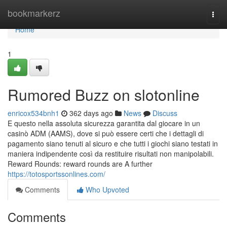
Home
bookmarkerz
Togg
navi
Home
1
Rumored Buzz on slotonline
enricox534bnh1
362 days ago
News
Discuss
E questo nella assoluta sicurezza garantita dal giocare in un
casinò ADM (AAMS), dove si può essere certi che i dettagli di
pagamento siano tenuti al sicuro e che tutti i giochi siano testati in
maniera indipendente così da restituire risultati non manipolabili.
Reward Rounds: reward rounds are A further
https://totosportssonlines.com/
Comments
Who Upvoted
Comments