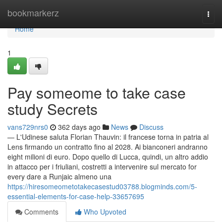
Home
bookmarkerz
Togg
navi
Home
1
Pay someome to take case
study Secrets
vans729nrs0
362 days ago
News
Discuss
— L'Udinese saluta Florian Thauvin: il francese torna in patria al
Lens firmando un contratto fino al 2028. Ai bianconeri andranno
eight milioni di euro. Dopo quello di Lucca, quindi, un altro addio
in attacco per i friuliani, costretti a intervenire sul mercato for
every dare a Runjaic almeno una
https://hiresomeometotakecasestud03788.blogminds.com/5-
essential-elements-for-case-help-33657695
Comments
Who Upvoted