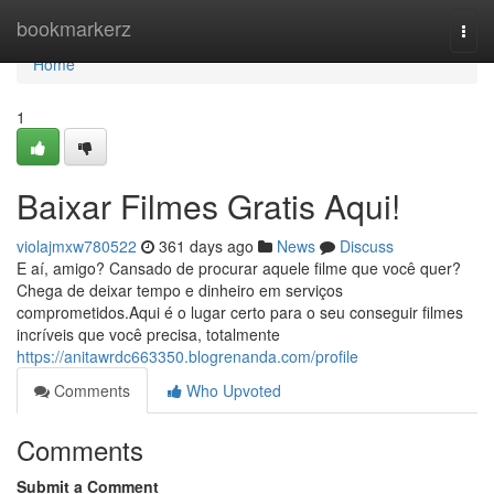
Home
bookmarkerz
Togg
navi
Home
1
Baixar Filmes Gratis Aqui!
violajmxw780522
361 days ago
News
Discuss
E aí, amigo? Cansado de procurar aquele filme que você quer?
Chega de deixar tempo e dinheiro em serviços
comprometidos.Aqui é o lugar certo para o seu conseguir filmes
incríveis que você precisa, totalmente
https://anitawrdc663350.blogrenanda.com/profile
Comments
Who Upvoted
Comments
Submit a Comment