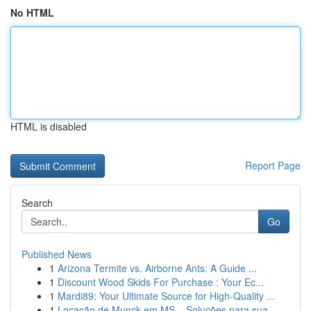
No HTML
HTML is disabled
Report Page
Search
Go
Published News
1
Arizona Termite vs. Airborne Ants: A Guide ...
1
Discount Wood Skids For Purchase : Your Ec...
1
Mardi89: Your Ultimate Source for High-Quality ...
1
Locação de Munck em MS – Soluções para sua...