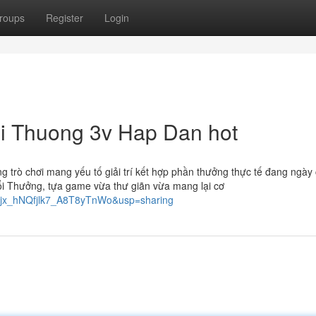
roups
Register
Login
i Thuong 3v Hap Dan hot
ững trò chơi mang yếu tố giải trí kết hợp phần thưởng thực tế đang ngày
Đổi Thưởng, tựa game vừa thư giãn vừa mang lại cơ
fxjx_hNQfjlk7_A8T8yTnWo&usp=sharing