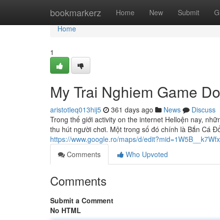
Home
bookmarkerz
Home
New
Submit
G
Home
1
My Trai Nghiem Game Do
aristotleq013hij5
361 days ago
News
Discuss
Trong thế giới activity on the internet Helloện nay, nh
thu hút người chơi. Một trong số đó chính là Bắn Cá 
https://www.google.ro/maps/d/edit?mid=1W5B__k7W
Comments
Who Upvoted
Comments
Submit a Comment
No HTML