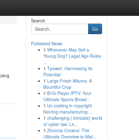
Search
Go
Published News
1
Whenever May Sell a
Young Dog? Legal Age Rules
...
1
Tpower: Harnessing its
Potential
 càng
1
Large Fresh Alliums: A
Bountiful Crop
1
B1G Player IPTV: Your
Ultimate Sports Broad...
1
Uv coating in copyright
flooring manufacturing ...
1
challenging | intricate} world
of cyber law. Le...
1
Zirconia Crowns: The
Ultimate Overview to Mat...