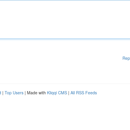
Rep
d
|
Top Users
| Made with
Kliqqi CMS
|
All RSS Feeds