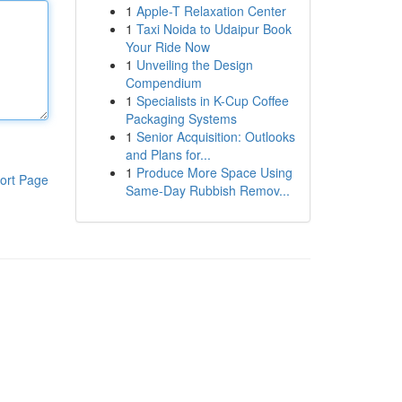
1
Apple-T Relaxation Center
1
Taxi Noida to Udaipur Book
Your Ride Now
1
Unveiling the Design
Compendium
1
Specialists in K-Cup Coffee
Packaging Systems
1
Senior Acquisition: Outlooks
and Plans for...
1
Produce More Space Using
ort Page
Same-Day Rubbish Remov...