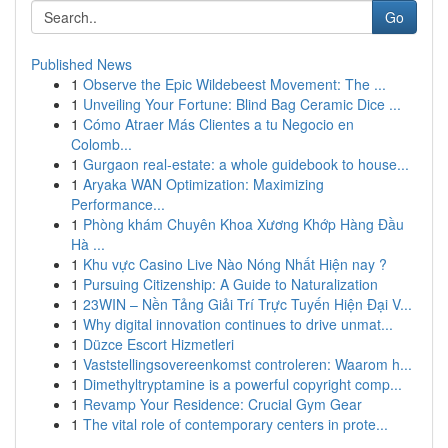
Go
Published News
1
Observe the Epic Wildebeest Movement: The ...
1
Unveiling Your Fortune: Blind Bag Ceramic Dice ...
1
Cómo Atraer Más Clientes a tu Negocio en
Colomb...
1
Gurgaon real-estate: a whole guidebook to house...
1
Aryaka WAN Optimization: Maximizing
Performance...
1
Phòng khám Chuyên Khoa Xương Khớp Hàng Đầu
Hà ...
1
Khu vực Casino Live Nào Nóng Nhất Hiện nay ?
1
Pursuing Citizenship: A Guide to Naturalization
1
23WIN – Nền Tảng Giải Trí Trực Tuyến Hiện Đại V...
1
Why digital innovation continues to drive unmat...
1
Düzce Escort Hizmetleri
1
Vaststellingsovereenkomst controleren: Waarom h...
1
Dimethyltryptamine is a powerful copyright comp...
1
Revamp Your Residence: Crucial Gym Gear
1
The vital role of contemporary centers in prote...