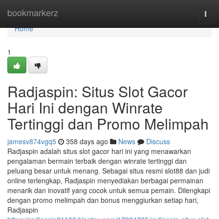
Home
bookmarkerz
Togg
navi
Home
1
Radjaspin: Situs Slot Gacor
Hari Ini dengan Winrate
Tertinggi dan Promo Melimpah
jamesv874vgq5
358 days ago
News
Discuss
Radjaspin adalah situs slot gacor hari ini yang menawarkan
pengalaman bermain terbaik dengan winrate tertinggi dan
peluang besar untuk menang. Sebagai situs resmi slot88 dan judi
online terlengkap, Radjaspin menyediakan berbagai permainan
menarik dan inovatif yang cocok untuk semua pemain. Dilengkapi
dengan promo melimpah dan bonus menggiurkan setiap hari,
Radjaspin