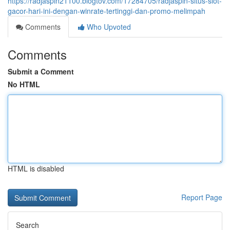
https://radjaspin21100.blogtov.com/17284705/radjaspin-situs-slot-
gacor-hari-ini-dengan-winrate-tertinggi-dan-promo-melimpah
Comments
Who Upvoted
Comments
Submit a Comment
No HTML
HTML is disabled
Report Page
Search