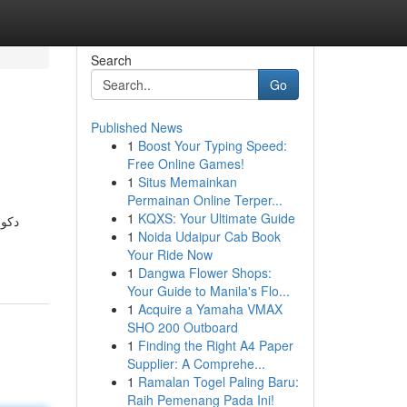
Search
Go
Published News
1
Boost Your Typing Speed:
Free Online Games!
1
Situs Memainkan
Permainan Online Terper...
1
KQXS: Your Ultimate Guide
دکور
1
Noida Udaipur Cab Book
Your Ride Now
1
Dangwa Flower Shops:
Your Guide to Manila's Flo...
1
Acquire a Yamaha VMAX
SHO 200 Outboard
1
Finding the Right A4 Paper
Supplier: A Comprehe...
1
Ramalan Togel Paling Baru:
Raih Pemenang Pada Ini!