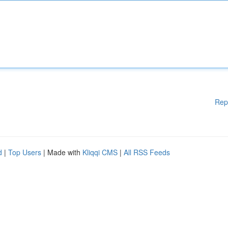
Rep
d
|
Top Users
| Made with
Kliqqi CMS
|
All RSS Feeds