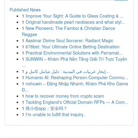
Published News
1
Improve Your Sight: A Guide to Glass Coating & ...
1
Original handmade pearl necklaces and what styl...
1
New Pioneers: The Famboi & Christian Dance
Reggae
1
Aasimar Divine Soul Sorcerer: Radiant Magic
1
678bet: Your Ultimate Online Betting Destination
1
Practical Environmental Solutions with Parramat...
1
SUNWIN – Khám Phá Nền Tảng Giải Trí Trực Tuyến
...
1
إيجار عربيات في المدينة : دليل شامل كامل و...
1
Humanio AI: Reshaping Person-Computer Commu...
1
nohuwin – Đăng Nhập Nhanh, Khám Phá Kho Game
Đ...
1
how to recover money from crypto scam
1
Tackling England's Official Domain RFPs — A Com...
1
商小信app：安全吗？
1
I'm unable to fulfill that inquiry .