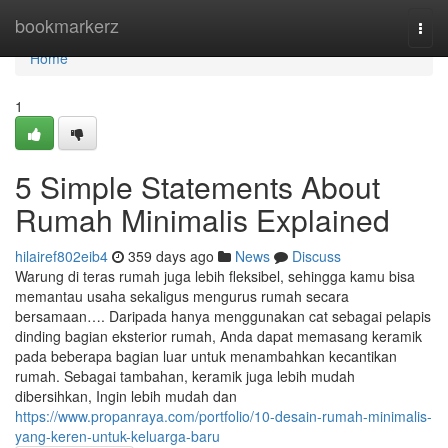
Home
bookmarkerz
Togg
navi
Home
1
5 Simple Statements About
Rumah Minimalis Explained
hilairef802eib4
359 days ago
News
Discuss
Warung di teras rumah juga lebih fleksibel, sehingga kamu bisa
memantau usaha sekaligus mengurus rumah secara
bersamaan…. Daripada hanya menggunakan cat sebagai pelapis
dinding bagian eksterior rumah, Anda dapat memasang keramik
pada beberapa bagian luar untuk menambahkan kecantikan
rumah. Sebagai tambahan, keramik juga lebih mudah
dibersihkan, Ingin lebih mudah dan
https://www.propanraya.com/portfolio/10-desain-rumah-minimalis-
yang-keren-untuk-keluarga-baru