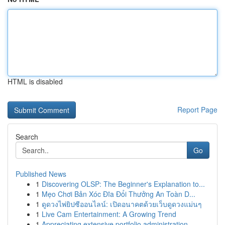
HTML is disabled
Report Page
Search
Go
Published News
1
Discovering OLSP: The Beginner's Explanation to...
1
Mẹo Chơi Bản Xóc Đĩa Đổi Thưởng An Toàn D...
1
ดูดวงไพ่ยิปซีออนไลน์: เปิดอนาคตด้วยเว็บดูดวงแม่นๆ
1
Live Cam Entertainment: A Growing Trend
1
Appreciating extensive portfolio administration...