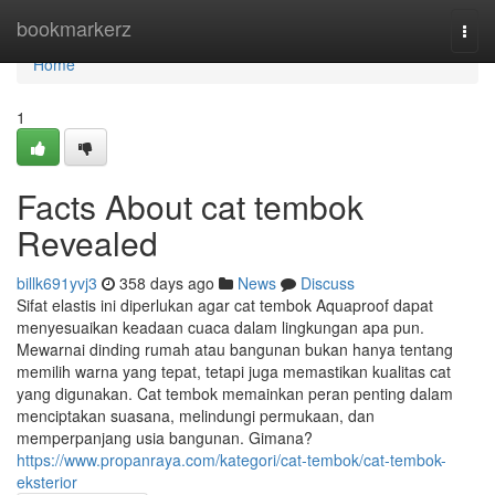
Home
bookmarkerz
Togg
navi
Home
1
Facts About cat tembok
Revealed
billk691yvj3
358 days ago
News
Discuss
Sifat elastis ini diperlukan agar cat tembok Aquaproof dapat
menyesuaikan keadaan cuaca dalam lingkungan apa pun.
Mewarnai dinding rumah atau bangunan bukan hanya tentang
memilih warna yang tepat, tetapi juga memastikan kualitas cat
yang digunakan. Cat tembok memainkan peran penting dalam
menciptakan suasana, melindungi permukaan, dan
memperpanjang usia bangunan. Gimana?
https://www.propanraya.com/kategori/cat-tembok/cat-tembok-
eksterior