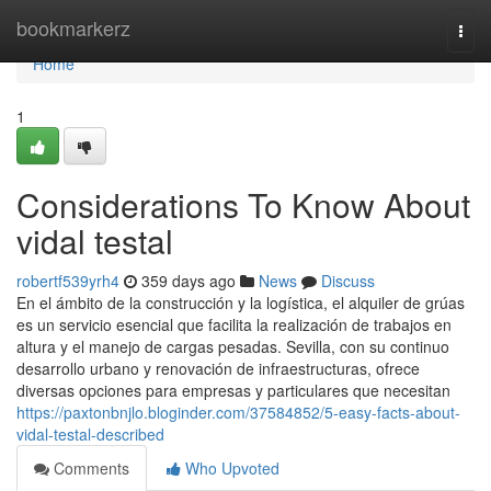
Home
bookmarkerz
Togg
navi
Home
1
Considerations To Know About
vidal testal
robertf539yrh4
359 days ago
News
Discuss
En el ámbito de la construcción y la logística, el alquiler de grúas
es un servicio esencial que facilita la realización de trabajos en
altura y el manejo de cargas pesadas. Sevilla, con su continuo
desarrollo urbano y renovación de infraestructuras, ofrece
diversas opciones para empresas y particulares que necesitan
https://paxtonbnjlo.bloginder.com/37584852/5-easy-facts-about-
vidal-testal-described
Comments
Who Upvoted