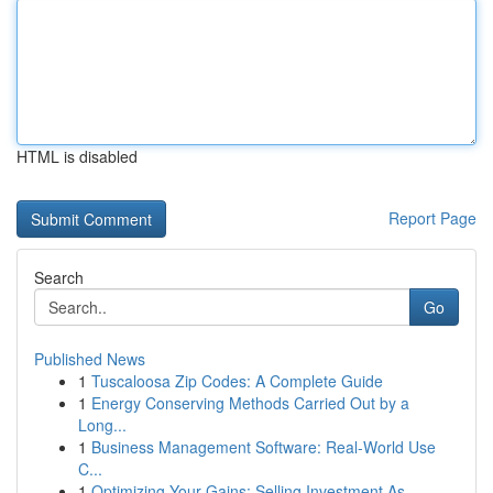
HTML is disabled
Report Page
Search
Go
Published News
1
Tuscaloosa Zip Codes: A Complete Guide
1
Energy Conserving Methods Carried Out by a
Long...
1
Business Management Software: Real-World Use
C...
1
Optimizing Your Gains: Selling Investment As...