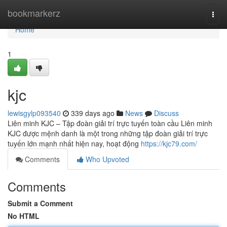
Home
bookmarkerz
Togg
navi
Home
1
kjc
lewisgylp093540
339 days ago
News
Discuss
Liên minh KJC – Tập đoàn giải trí trực tuyến toàn cầu Liên minh
KJC được mệnh danh là một trong những tập đoàn giải trí trực
tuyến lớn mạnh nhất hiện nay, hoạt động
https://kjc79.com/
Comments
Who Upvoted
Comments
Submit a Comment
No HTML