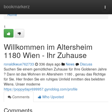
Home
bookmarkerz
Togg
navi
Home
1
Willkommen im Altersheim
1180 Wien - Ihr Zuhause
ronaldkwue762733
336 days ago
News
Discuss
Suchen Sie einem gemütlichen Zuhause für Ihre Goldenen Jahre
? Dann ist das Wohnen im Altersheim 1180 , genau das Richtige
für Sie. Hier finden Sie ein ruhiges Umfeld inmitten des belebten
Wiens. Unser moderne
https://poppydapr699957.gynoblog.com/profile
Comments
Who Upvoted
Comments