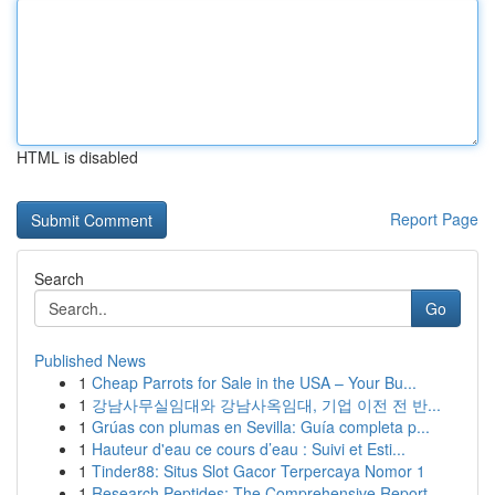
HTML is disabled
Report Page
Search
Go
Published News
1
Cheap Parrots for Sale in the USA – Your Bu...
1
강남사무실임대와 강남사옥임대, 기업 이전 전 반...
1
Grúas con plumas en Sevilla: Guía completa p...
1
Hauteur d'eau ce cours d’eau : Suivi et Esti...
1
Tinder88: Situs Slot Gacor Terpercaya Nomor 1
1
Research Peptides: The Comprehensive Report