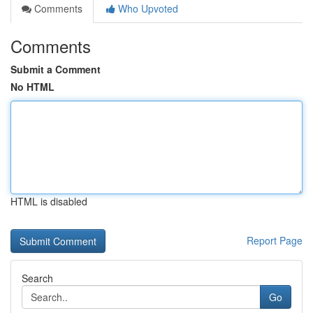
Comments
Who Upvoted
Comments
Submit a Comment
No HTML
HTML is disabled
Report Page
Search
Go