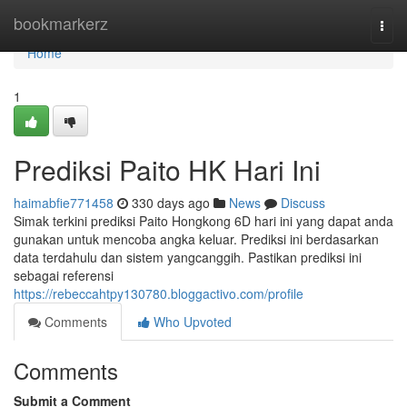
Home
bookmarkerz
Togg
navi
Home
1
Prediksi Paito HK Hari Ini
haimabfie771458
330 days ago
News
Discuss
Simak terkini prediksi Paito Hongkong 6D hari ini yang dapat anda
gunakan untuk mencoba angka keluar. Prediksi ini berdasarkan
data terdahulu dan sistem yangcanggih. Pastikan prediksi ini
sebagai referensi
https://rebeccahtpy130780.bloggactivo.com/profile
Comments
Who Upvoted
Comments
Submit a Comment