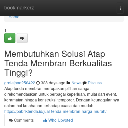
Home
bookmarkerz
Togg
navi
Home
1
Membutuhkan Solusi Atap
Tenda Membran Berkualitas
Tinggi?
gretajhao256422
328 days ago
News
Discuss
Atap tenda membran merupakan pilihan sangat
direkomendasikan untuk berbagai keperluan, mulai dari event,
keramaian hingga konstruksi temporer. Dengan keunggulannya
dalam hal ketahanan terhadap cuaca dan mudah
https://pabriktenda.id/jual-tenda-membran-harga-murah/
Comments
Who Upvoted