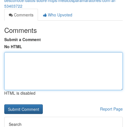
desconoce-datos-sobre-https-medicosparamaratones-com-ar-
53403722
Comments
Who Upvoted
Comments
Submit a Comment
No HTML
HTML is disabled
Report Page
Search