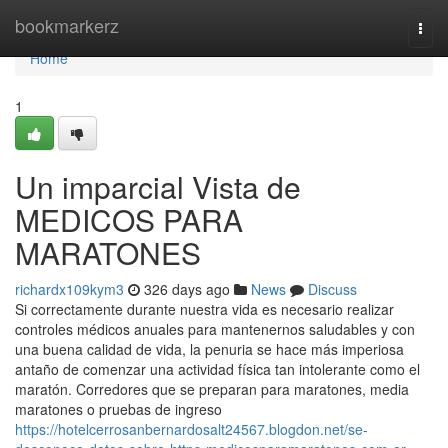
Home
bookmarkerz
Togg
navi
Home
1
Un imparcial Vista de
MEDICOS PARA
MARATONES
richardx109kym3
326 days ago
News
Discuss
Si correctamente durante nuestra vida es necesario realizar
controles médicos anuales para mantenernos saludables y con
una buena calidad de vida, la penuria se hace más imperiosa
antaño de comenzar una actividad física tan intolerante como el
maratón. Corredores que se preparan para maratones, media
maratones o pruebas de ingreso
https://hotelcerrosanbernardosalt24567.blogdon.net/se-