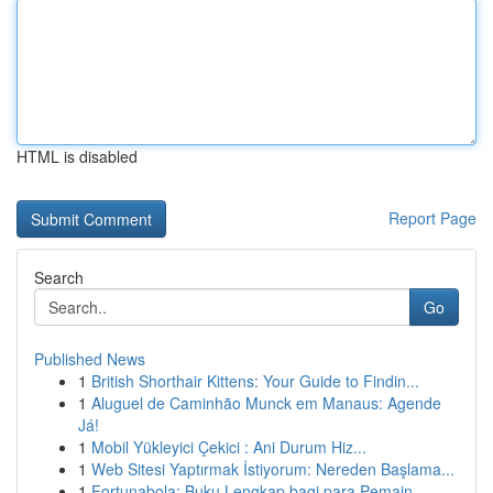
HTML is disabled
Report Page
Search
Go
Published News
1
British Shorthair Kittens: Your Guide to Findin...
1
Aluguel de Caminhão Munck em Manaus: Agende
Já!
1
Mobil Yükleyici Çekici : Ani Durum Hiz...
1
Web Sitesi Yaptırmak İstiyorum: Nereden Başlama...
1
Fortunabola: Buku Lengkap bagi para Pemain