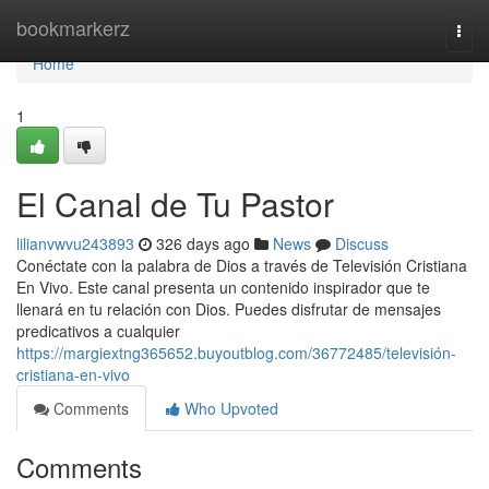
Home
bookmarkerz
Togg
navi
Home
1
El Canal de Tu Pastor
lilianvwvu243893
326 days ago
News
Discuss
Conéctate con la palabra de Dios a través de Televisión Cristiana
En Vivo. Este canal presenta un contenido inspirador que te
llenará en tu relación con Dios. Puedes disfrutar de mensajes
predicativos a cualquier
https://margiextng365652.buyoutblog.com/36772485/televisión-
cristiana-en-vivo
Comments
Who Upvoted
Comments