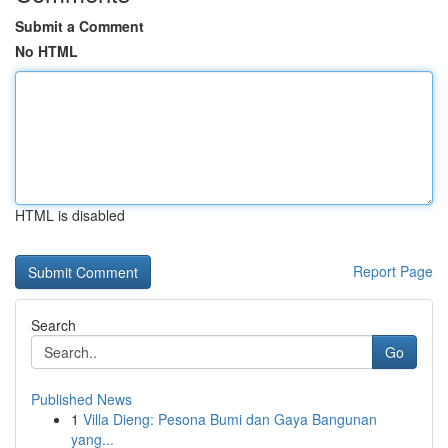
Submit a Comment
No HTML
HTML is disabled
Report Page
Search
Go
Published News
1
Villa Dieng: Pesona Bumi dan Gaya Bangunan
yang...