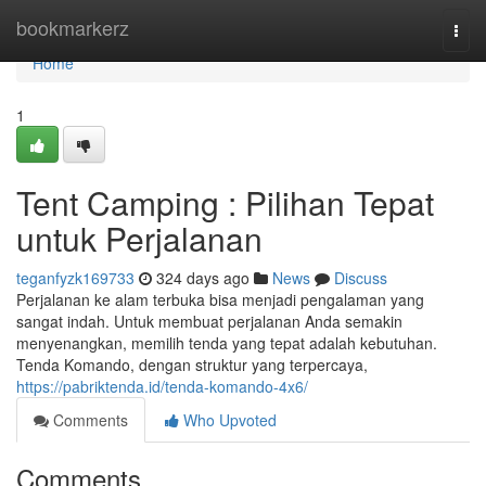
Home
bookmarkerz
Togg
navi
Home
1
Tent Camping : Pilihan Tepat
untuk Perjalanan
teganfyzk169733
324 days ago
News
Discuss
Perjalanan ke alam terbuka bisa menjadi pengalaman yang
sangat indah. Untuk membuat perjalanan Anda semakin
menyenangkan, memilih tenda yang tepat adalah kebutuhan.
Tenda Komando, dengan struktur yang terpercaya,
https://pabriktenda.id/tenda-komando-4x6/
Comments
Who Upvoted
Comments