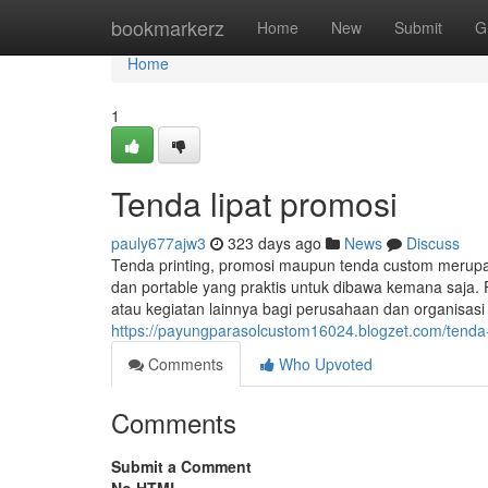
Home
bookmarkerz
Home
New
Submit
G
Home
1
Tenda lipat promosi
pauly677ajw3
323 days ago
News
Discuss
Tenda printing, promosi maupun tenda custom merup
dan portable yang praktis untuk dibawa kemana saja. 
atau kegiatan lainnya bagi perusahaan dan organisas
https://payungparasolcustom16024.blogzet.com/tend
Comments
Who Upvoted
Comments
Submit a Comment