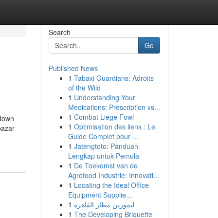
Search
Go
Published News
1
Tabaxi Guardians: Adroits
of the Wild
1
Understanding Your
Medications: Prescription vs...
1
Combat Liege Fowl
kdown
1
Optimisation des liens : Le
bazar
Guide Complet pour ...
1
Jatengtoto: Panduan
Lengkap untuk Pemula
1
De Toekomst van de
Agrofood Industrie: Innovati...
1
Locating the Ideal Office
Equipment Supplie...
1
ليموزين مطار القاهرة
1
The Developing Briquette