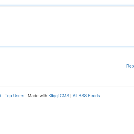
Rep
d
|
Top Users
| Made with
Kliqqi CMS
|
All RSS Feeds