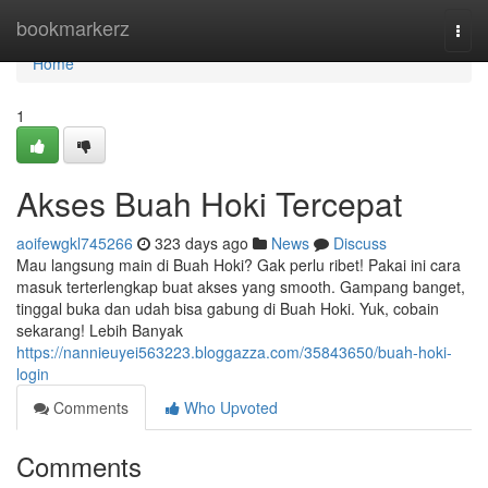
Home
bookmarkerz
Togg
navi
Home
1
Akses Buah Hoki Tercepat
aoifewgkl745266
323 days ago
News
Discuss
Mau langsung main di Buah Hoki? Gak perlu ribet! Pakai ini cara
masuk terterlengkap buat akses yang smooth. Gampang banget,
tinggal buka dan udah bisa gabung di Buah Hoki. Yuk, cobain
sekarang! Lebih Banyak
https://nannieuyei563223.bloggazza.com/35843650/buah-hoki-
login
Comments
Who Upvoted
Comments