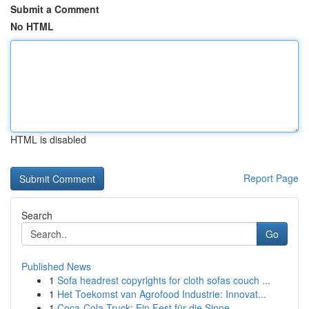
Submit a Comment
No HTML
HTML is disabled
Report Page
Search
Go
Published News
1
Sofa headrest copyrights for cloth sofas couch ...
1
Het Toekomst van Agrofood Industrie: Innovat...
1
Coca-Cola Truck: Ein Fest für die Sinne