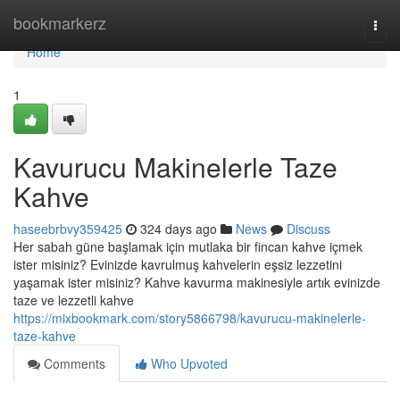
Home
bookmarkerz
Togg
navi
Home
1
Kavurucu Makinelerle Taze
Kahve
haseebrbvy359425
324 days ago
News
Discuss
Her sabah güne başlamak için mutlaka bir fincan kahve içmek
ister misiniz? Evinizde kavrulmuş kahvelerin eşsiz lezzetini
yaşamak ister misiniz? Kahve kavurma makinesiyle artık evinizde
taze ve lezzetli kahve
https://mixbookmark.com/story5866798/kavurucu-makinelerle-
taze-kahve
Comments
Who Upvoted