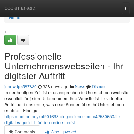
Home
bookmarkerz
Togg
navi
Home
1
Professionelle
Unternehmenswebseiten - Ihr
digitaler Auftritt
joanwdpz587820
323 days ago
News
Discuss
In der heutigen Zeit ist eine ansprechende Unternehmenswebsite
essentiell für jeden Unternehmen. Ihre Website ist Ihr virtueller
Auftritt und das erste, was neue Kunden über Ihr Unternehmen
erfahren. Eine gut
https://mohamadyxbt901693.blogoscience.com/42580650/ihr-
digitales-gesicht-für-den-online-markt
Comments
Who Upvoted