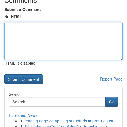
Submit a Comment
No HTML
HTML is disabled
Report Page
Search
Go
Published News
1
Leading edge computing standards improving just...
1
{Divisórias em Curitiba: Soluções Funcionais p...