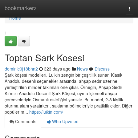
Home
bookmarkerz
Togg
navi
Home
1
Toptan Sark Kosesi
dominic0j18bhn2
323 days ago
News
Discuss
Şark köşesi modelleri, Luikin zengin bir çeşitlilik sunar. Klasik
Anadolu desenli seçenekler arasında, ahşap sedir üzerine
yerleştirilen minder takımları öne çıkar. Örneğin, Ahşap Sedir
Kırmızı Anadolu Desenli Şark Köşesi, oyma işlemeli ahşap
çerçeveleriyle Osmanlı estetiğini yansıtır. Bu model, 2-3 kişilik
oturma alanı yaratırken, saklama bölmeleriyle pratiklik ekler. Diğer
popüler m...
https://luikin.com/
Comments
Who Upvoted
Comments