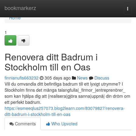
Home
bookmarkerz
Togg
navi
Home
1
Renovera ditt Badrum i
Stockholm till en Oas
finnianufis663232
305 days ago
News
Discuss
Vill du omvandla ditt befintliga badrum till ett lyxigt utrymme? I
Stockholm finns det många talangfulla|_firmor_|entreprenörer_
som kan hjälpa dig att {realisera|gjöra sanna|uppnå| din dröm om
ett perfekt badrum.
https://esmeeqlus257073.blog2learn.com/83079827/renovera-
ditt-badrum-i-stockholm-till-en-oas
Comments
Who Upvoted