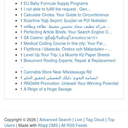
1
EU Baby Formula Supply Programs
1
I not able to fulfill the request . Gen...
1
Calculate Circles: Your Guide to Circumference
1
Kızartma Yağı Seçimi: İpuçları ve Püf Noktaları
1
شركة تنظيف سجاد بخميس مشيط: نظافة ونظافة ...
1
Perfecting Article Briefs: Your Search Engine O...
1
SA Casino: คู่มือผู้เริ่มต้นสู่โลกแห่งบาคาร่า
1
Medical Coding Course in this city: Your Pat...
1
Flyttfirma i Västerås, Örebro och Mälardalen – ...
1
Level Up Your Trip: La Muerte K2 Paper Sheets
1
Beaumont Roofing Experts: Repair & Replacement
...
1
Cannabis Store Near Mississauga Rd
1
ابتسامة النجوم: دليلك التفصيلي لتحقيق الحلم
1
RNG999 Promotion: Unleash Your Winning Potential
1
A Reign of a Huge Savage
Copyright © 2026 |
Advanced Search
|
Live
|
Tag Cloud
|
Top
Users
| Made with
Kliqqi CMS
|
All RSS Feeds