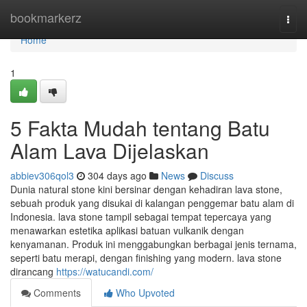
Home
bookmarkerz
Togg
navi
Home
1
5 Fakta Mudah tentang Batu
Alam Lava Dijelaskan
abbiev306qol3
304 days ago
News
Discuss
Dunia natural stone kini bersinar dengan kehadiran lava stone,
sebuah produk yang disukai di kalangan penggemar batu alam di
Indonesia. lava stone tampil sebagai tempat tepercaya yang
menawarkan estetika aplikasi batuan vulkanik dengan
kenyamanan. Produk ini menggabungkan berbagai jenis ternama,
seperti batu merapi, dengan finishing yang modern. lava stone
dirancang
https://watucandi.com/
Comments
Who Upvoted