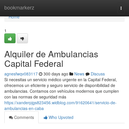
Home
bookmarkerz
Togg
navi
Home
1
Alquiler de Ambulancias
Capital Federal
agnesfwqv083117
300 days ago
News
Discuss
Si necesitas un servicio médico urgente en la Capital Federal,
ofrecemos un eficiente y seguro servicio de disponibilidad de
ambulancias. Contamos con vehículos modernos que cumplen
con las normas de seguridad más
https://xanderpjgs823456.widblog.com/91620641/servicio-de-
ambulancias-en-caba
Comments
Who Upvoted