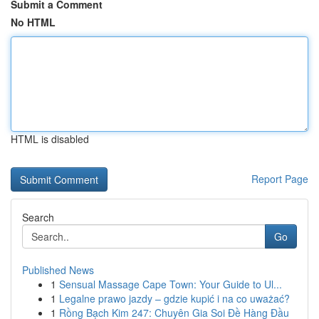
Submit a Comment
No HTML
HTML is disabled
Report Page
Search
Go
Published News
1
Sensual Massage Cape Town: Your Guide to Ul...
1
Legalne prawo jazdy – gdzie kupić i na co uważać?
1
Rồng Bạch Kim 247: Chuyên Gia Soi Đề Hàng Đầu