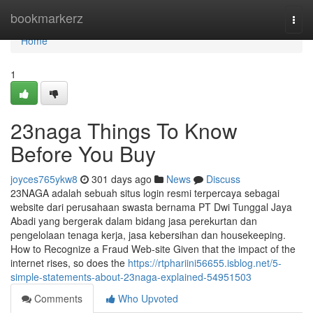
Home
bookmarkerz
Togg
navi
Home
1
23naga Things To Know
Before You Buy
joyces765ykw8
301 days ago
News
Discuss
23NAGA adalah sebuah situs login resmi terpercaya sebagai
website dari perusahaan swasta bernama PT Dwi Tunggal Jaya
Abadi yang bergerak dalam bidang jasa perekurtan dan
pengelolaan tenaga kerja, jasa kebersihan dan housekeeping.
How to Recognize a Fraud Web-site Given that the impact of the
internet rises, so does the
https://rtphariini56655.isblog.net/5-
simple-statements-about-23naga-explained-54951503
Comments
Who Upvoted