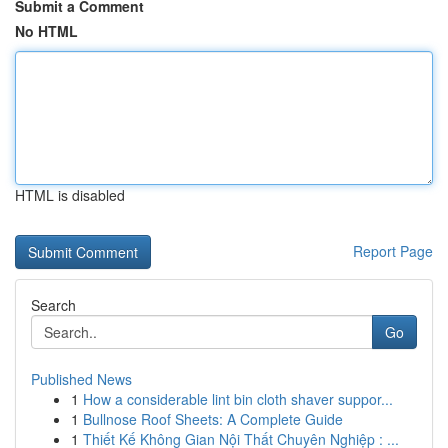
Submit a Comment
No HTML
HTML is disabled
Report Page
Search
Go
Published News
1
How a considerable lint bin cloth shaver suppor...
1
Bullnose Roof Sheets: A Complete Guide
1
Thiết Kế Không Gian Nội Thất Chuyên Nghiệp : ...