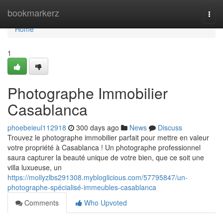
Home
bookmarkerz
Togg
navi
Home
1
Photographe Immobilier
Casablanca
phoebeieul112918
300 days ago
News
Discuss
Trouvez le photographe immobilier parfait pour mettre en valeur
votre propriété à Casablanca ! Un photographe professionnel
saura capturer la beauté unique de votre bien, que ce soit une
villa luxueuse, un
https://mollyzlbs291308.mybloglicious.com/57795847/un-
photographe-spécialisé-immeubles-casablanca
Comments
Who Upvoted