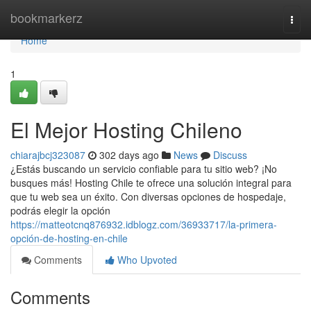
Home
bookmarkerz
Togg
navi
Home
1
El Mejor Hosting Chileno
chiarajbcj323087
302 days ago
News
Discuss
¿Estás buscando un servicio confiable para tu sitio web? ¡No
busques más! Hosting Chile te ofrece una solución integral para
que tu web sea un éxito. Con diversas opciones de hospedaje,
podrás elegir la opción
https://matteotcnq876932.idblogz.com/36933717/la-primera-
opción-de-hosting-en-chile
Comments
Who Upvoted
Comments