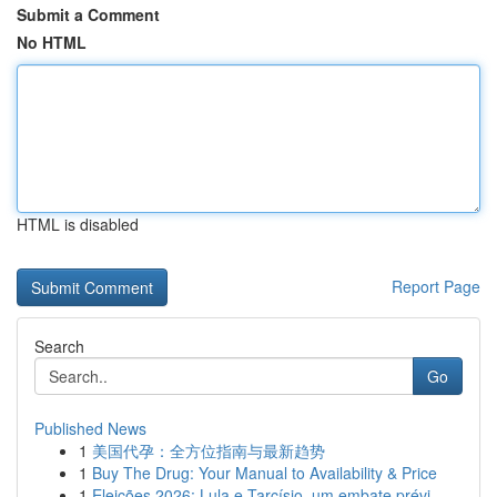
Submit a Comment
No HTML
HTML is disabled
Report Page
Search
Go
Published News
1
美国代孕：全方位指南与最新趋势
1
Buy The Drug: Your Manual to Availability & Price
1
Eleições 2026: Lula e Tarcísio, um embate prévi...