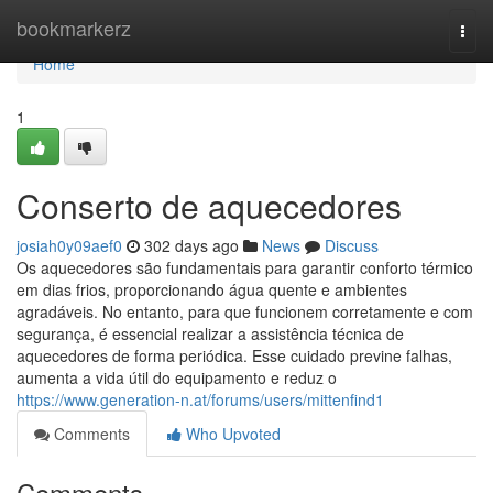
Home
bookmarkerz
Togg
navi
Home
1
Conserto de aquecedores
josiah0y09aef0
302 days ago
News
Discuss
Os aquecedores são fundamentais para garantir conforto térmico
em dias frios, proporcionando água quente e ambientes
agradáveis. No entanto, para que funcionem corretamente e com
segurança, é essencial realizar a assistência técnica de
aquecedores de forma periódica. Esse cuidado previne falhas,
aumenta a vida útil do equipamento e reduz o
https://www.generation-n.at/forums/users/mittenfind1
Comments
Who Upvoted
Comments