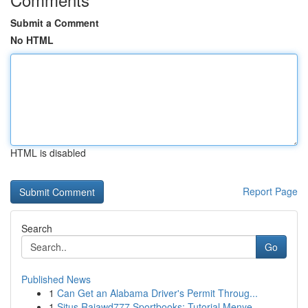
Submit a Comment
No HTML
HTML is disabled
Report Page
Search
Go
Published News
1
Can Get an Alabama Driver's Permit Throug...
1
Situs Rajawd777 Sportbooks: Tutorial Menye...