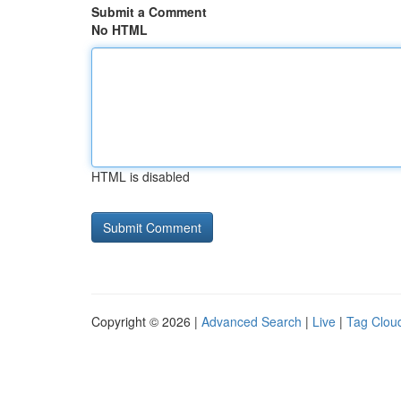
Submit a Comment
No HTML
HTML is disabled
Copyright © 2026 |
Advanced Search
|
Live
|
Tag Clou