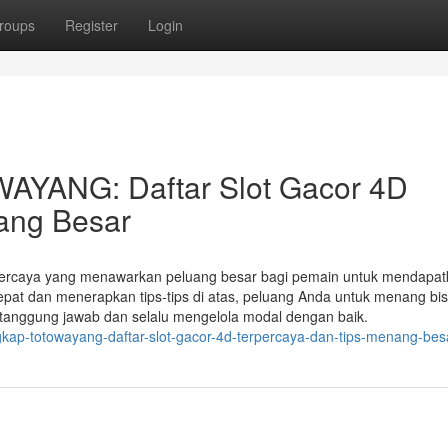
roups
Register
Login
YANG: Daftar Slot Gacor 4D
ang Besar
percaya yang menawarkan peluang besar bagi pemain untuk mendapat
pat dan menerapkan tips-tips di atas, peluang Anda untuk menang bi
rtanggung jawab dan selalu mengelola modal dengan baik.
ngkap-totowayang-daftar-slot-gacor-4d-terpercaya-dan-tips-menang-bes