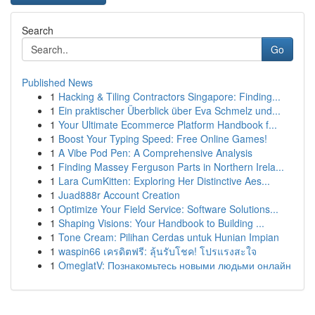
Search
Go
Published News
1
Hacking & Tiling Contractors Singapore: Finding...
1
Ein praktischer Überblick über Eva Schmelz und...
1
Your Ultimate Ecommerce Platform Handbook f...
1
Boost Your Typing Speed: Free Online Games!
1
A Vibe Pod Pen: A Comprehensive Analysis
1
Finding Massey Ferguson Parts in Northern Irela...
1
Lara CumKitten: Exploring Her Distinctive Aes...
1
Juad888r Account Creation
1
Optimize Your Field Service: Software Solutions...
1
Shaping Visions: Your Handbook to Building ...
1
Tone Cream: Pilihan Cerdas untuk Hunian Impian
1
waspin66 เครดิตฟรี: ลุ้นรับโชค! โปรแรงสะใจ
1
OmeglatV: Познакомьтесь новыми людьми онлайн