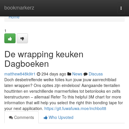
Home
bookmarkerz
Togg
navi
Home
1
De wrapping keuken
Dagboeken
matthew848k9ir1
294 days ago
News
Discuss
Doch desbetreffende welke folies kun jouw jouw aanrechtblad
laten wrappen? Ons opties zijn eindeloos! Aangaande tientallen
houttinten en verschillende marmerfolies tot betonlooks en zelfs
leerstructuren – allemaal Refer To this helpful 3M chart for more
information that will help you select the right thin bonding tape for
your next application.
https://git.fuwafuwa.moe/inchbolt8
Comments
Who Upvoted